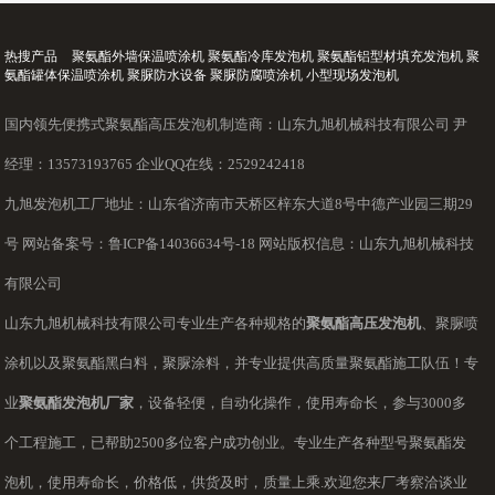
热搜产品
聚氨酯外墙保温喷涂机 聚氨酯冷库发泡机 聚氨酯铝型材填充发泡机 聚
氨酯罐体保温喷涂机 聚脲防水设备 聚脲防腐喷涂机 小型现场发泡机
国内领先便携式聚氨酯高压发泡机制造商：山东九旭机械科技有限公司 尹
经理：13573193765 企业QQ在线：2529242418
九旭发泡机工厂地址：山东省济南市天桥区梓东大道8号中德产业园三期29
号 网站备案号：
鲁ICP备14036634号-18
网站版权信息：山东九旭机械科技
有限公司
山东九旭机械科技有限公司专业生产各种规格的
聚氨酯高压发泡机
、聚脲喷
涂机以及聚氨酯黑白料，聚脲涂料，并专业提供高质量聚氨酯施工队伍！专
业
聚氨酯发泡机厂家
，设备轻便，自动化操作，使用寿命长，参与3000多
个工程施工，已帮助2500多位客户成功创业。专业生产各种型号聚氨酯发
泡机，使用寿命长，价格低，供货及时，质量上乘.欢迎您来厂考察洽谈业