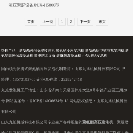
液压聚脲设备JNJX-H5800型
首页
上一页
1
2
下一页
末页
热搜产品
聚氨酯外墙保温喷涂机 聚氨酯冷库发泡机 聚氨酯铝型材填充发泡机 聚
氨酯罐体保温喷涂机 聚脲防水设备 聚脲防腐喷涂机 小型现场发泡机
国内领先便携式聚氨酯高压发泡机制造商：山东九旭机械科技有限公司 尹
经理：13573193765 企业QQ在线：2529242418
九旭发泡机工厂地址：山东省济南市天桥区梓东大道8号中德产业园三期29
号 网站备案号：
鲁ICP备14036634号-18
网站版权信息：山东九旭机械科技
有限公司
山东九旭机械科技有限公司专业生产各种规格的
聚氨酯高压发泡机
、聚脲喷
涂机以及聚氨酯黑白料，聚脲涂料，并专业提供高质量聚氨酯施工队伍！专