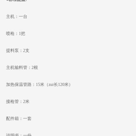
主机：一台
喷枪：1把
提料泵：2支
主机输料管：2根
加热保温管路：15米（zui长120米）
接枪管：2米
配件箱：一套
说明书：一份