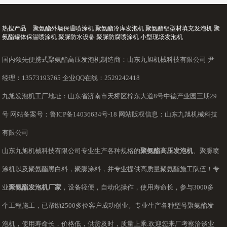
热搜产品
聚氨酯外墙保温喷涂机 聚氨酯冷库发泡机 聚氨酯铝型材填充发泡机 聚
氨酯罐体保温喷涂机 聚脲防水设备 聚脲防腐喷涂机 小型现场发泡机
国内领先便携式聚氨酯高压发泡机制造商：山东九旭机械科技有限公司 尹
经理：13573193765 企业QQ在线：2529242418
九旭发泡机工厂地址：山东省济南市天桥区梓东大道8号中德产业园三期29
号 网站备案号：
鲁ICP备14036634号-18
网站版权信息：山东九旭机械科技
有限公司
山东九旭机械科技有限公司专业生产各种规格的
聚氨酯高压发泡机
、聚脲喷
涂机以及聚氨酯黑白料，聚脲涂料，并专业提供高质量聚氨酯施工队伍！专
业
聚氨酯发泡机厂家
，设备轻便，自动化操作，使用寿命长，参与3000多
个工程施工，已帮助2500多位客户成功创业。专业生产各种型号聚氨酯发
泡机，使用寿命长，价格低，供货及时，质量上乘.欢迎您来厂考察洽谈业