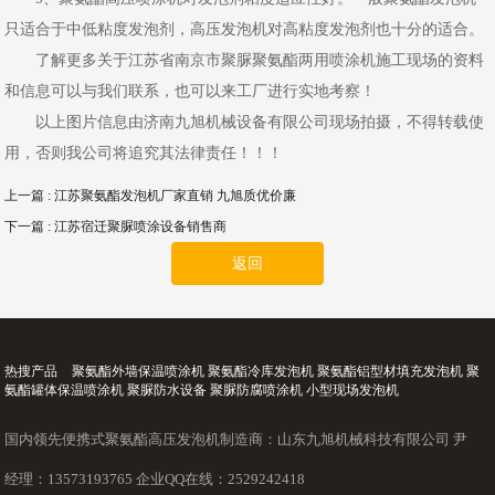
只适合于中低粘度发泡剂，高压发泡机对高粘度发泡剂也十分的适合。
了解更多关于江苏省南京市聚脲聚氨酯两用喷涂机施工现场的资料
和信息可以与我们联系，也可以来工厂进行实地考察！
以上图片信息由济南九旭机械设备有限公司现场拍摄，不得转载使
用，否则我公司将追究其法律责任！！！
上一篇
: 江苏聚氨酯发泡机厂家直销 九旭质优价廉
下一篇
: 江苏宿迁聚脲喷涂设备销售商
返回
热搜产品
聚氨酯外墙保温喷涂机 聚氨酯冷库发泡机 聚氨酯铝型材填充发泡机 聚
氨酯罐体保温喷涂机 聚脲防水设备 聚脲防腐喷涂机 小型现场发泡机
国内领先便携式聚氨酯高压发泡机制造商：山东九旭机械科技有限公司 尹
经理：13573193765 企业QQ在线：2529242418