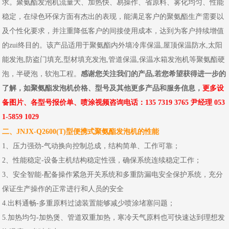
求。聚氨酯发泡机流量大、加热快、易操作、省原料、雾化均匀、性能
稳定，在绿色环保方面有杰出的表现，能满足客户的聚氨酯生产需要以
及个性化要求，并注重降低客户的间接使用成本，达到为客户持续增值
的zui终目的。该产品适用于聚氨酯内外墙冷库保温,屋顶保温防水,太阳
能发泡,防盗门填充,型材填充发泡,管道保温,保温水箱发泡机等聚氨酯硬
泡，半硬泡，软泡工程。
感谢您关注我们的产品,若您希望获得进一步的
了解，如聚氨酯发泡机价格、型号及其他更多产品和服务信息，
更多设
备图片、各型号报价单、喷涂视频咨询电话：135 7319 3765 尹经理 053
1-5859 1029
二、JNJX-Q2600(T)型便携式聚氨酯发泡机的性能
1、压力强劲-气动换向控制总成，结构简单、工作可靠；
2、性能稳定-设备主机结构稳定性强，确保系统连续稳定工作；
3、安全智能-配备操作紧急开关系统和多重防漏电安全保护系统，充分
保证生产操作的正常进行和人员的安全
4.出料通畅-多重原料过滤装置能够减少喷涂堵塞问题；
5.加热均匀-加热煲、管道双重加热，寒冷天气原料也可快速达到理想发