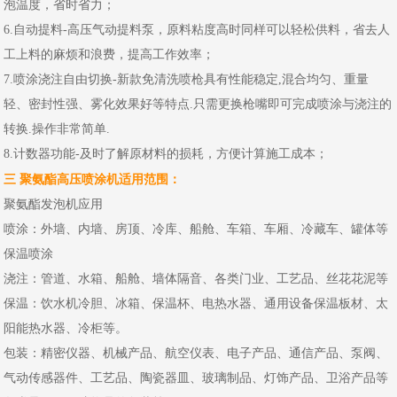
泡温度，省时省力；
6.自动提料-高压气动提料泵，原料粘度高时同样可以轻松供料，省去人
工上料的麻烦和浪费，提高工作效率；
7.喷涂浇注自由切换-新款免清洗喷枪具有性能稳定,混合均匀、重量
轻、密封性强、雾化效果好等特点.只需更换枪嘴即可完成喷涂与浇注的
转换.操作非常简单.
8.计数器功能-及时了解原材料的损耗，方便计算施工成本；
三 聚氨酯高压喷涂机适用范围：
聚氨酯发泡机应用
喷涂：外墙、内墙、房顶、冷库、船舱、车箱、车厢、冷藏车、罐体等
保温喷涂
浇注：管道、水箱、船舱、墙体隔音、各类门业、工艺品、丝花花泥等
保温：饮水机冷胆、冰箱、保温杯、电热水器、通用设备保温板材、太
阳能热水器、冷柜等。
包装：精密仪器、机械产品、航空仪表、电子产品、通信产品、泵阀、
气动传感器件、工艺品、陶瓷器皿、玻璃制品、灯饰产品、卫浴产品等